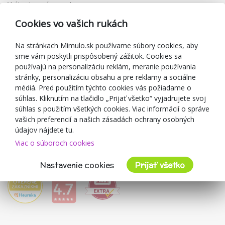
Vrátenie a výmena tovaru
Reklamácia
Cookies vo vašich rukách
Darčekové poukážky
Zľavové kupóny
Na stránkach Mimulo.sk používame súbory cookies, aby
sme vám poskytli prispôsobený zážitok. Cookies sa
Blog
používajú na personalizáciu reklám, meranie používania
O predajcovi
stránky, personalizáciu obsahu a pre reklamy a sociálne
médiá. Pred použitím týchto cookies vás požiadame o
Mimulo.sk
súhlas. Kliknutím na tlačidlo „Prijať všetko“ vyjadrujete svoj
Obchodné podmienky
súhlas s použitím všetkých cookies. Viac informácií o správe
vašich preferencií a našich zásadách ochrany osobných
Ochrana osobných údajov GDPR
údajov nájdete tu.
Kontakty
Viac o súboroch cookies
Spolupracujeme
Hodnotenie zákazníkov
Nastavenie cookies
Prijať všetko