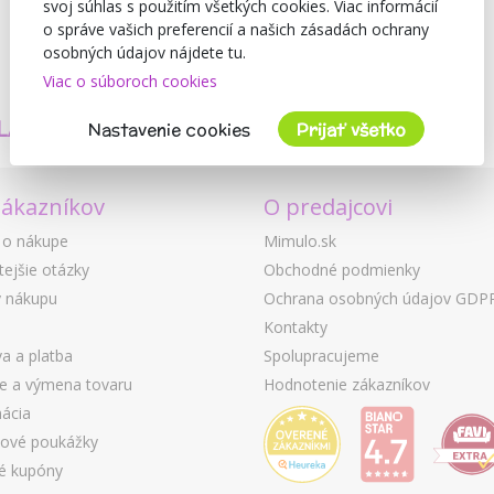
svoj súhlas s použitím všetkých cookies. Viac informácií
o správe vašich preferencií a našich zásadách ochrany
osobných údajov nájdete tu.
Viac o súboroch cookies
TVORÍME
BEZPEČNOSŤ
LASTNÉ PRODUKTY
A KVALITA
Nastavenie cookies
Prijať všetko
zákazníkov
O predajcovi
 o nákupe
Mimulo.sk
tejšie otázky
Obchodné podmienky
 nákupu
Ochrana osobných údajov GDP
Kontakty
a a platba
Spolupracujeme
ie a výmena tovaru
Hodnotenie zákazníkov
ácia
ové poukážky
é kupóny