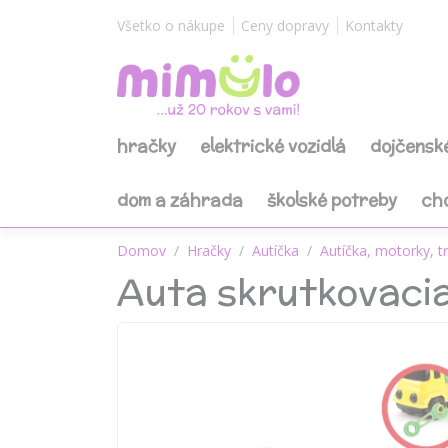
Všetko o nákupe
Ceny dopravy
Kontakty
hračky
elektrické vozidlá
dojčensk
dom a záhrada
školské potreby
ch
Domov
Hračky
Autíčka
Autíčka, motorky, t
Auta skrutkovacia