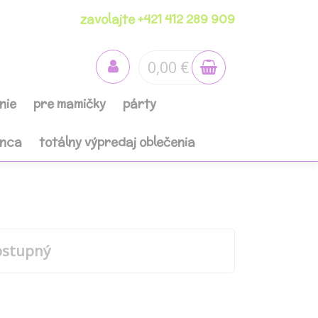
zavolajte +421 412 289 909
0,00 €
nie
pre mamičky
párty
anca
totálny výpredaj oblečenia
ostupný