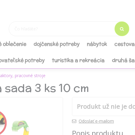
é oblečenie
dojčenské potreby
nábytok
cestova
ovateľské potreby
turistika a rekreácia
druhá š
raktory, pracovné stroje
 sada 3 ks 10 cm
Produkt už nie je d
Odoslať e-mailom
Popis produktu