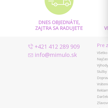
DNES OBJEDNÁTE,
ZAJTRA SA RADUJETE
V
Pre 
+421 412 289 909
Všetko
info@mimulo.sk
Najčas
Výhody
Služby
Doprav
Vráten
Reklam
Darček
Zľavov