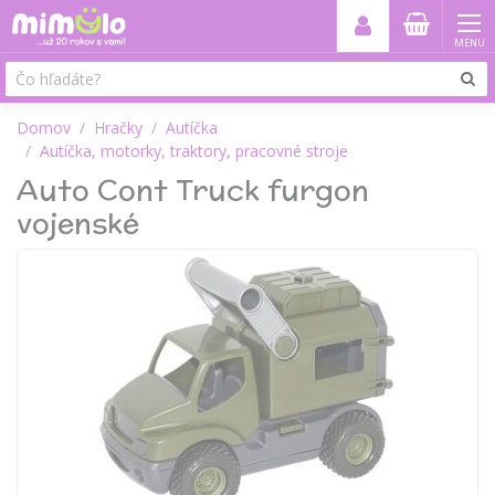
MENU
Domov
Hračky
Autíčka
Autíčka, motorky, traktory, pracovné stroje
Auto Cont Truck furgon
vojenské