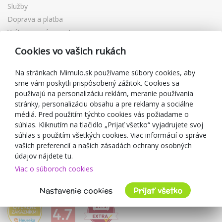
Služby
Doprava a platba
Vrátenie a výmena tovaru
Reklamácia
Cookies vo vašich rukách
Darčekové poukážky
Zľavové kupóny
Na stránkach Mimulo.sk používame súbory cookies, aby
sme vám poskytli prispôsobený zážitok. Cookies sa
Blog
používajú na personalizáciu reklám, meranie používania
O predajcovi
stránky, personalizáciu obsahu a pre reklamy a sociálne
médiá. Pred použitím týchto cookies vás požiadame o
Mimulo.sk
súhlas. Kliknutím na tlačidlo „Prijať všetko“ vyjadrujete svoj
Obchodné podmienky
súhlas s použitím všetkých cookies. Viac informácií o správe
vašich preferencií a našich zásadách ochrany osobných
Ochrana osobných údajov GDPR
údajov nájdete tu.
Kontakty
Viac o súboroch cookies
Spolupracujeme
Hodnotenie zákazníkov
Nastavenie cookies
Prijať všetko