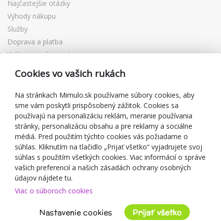
Najčastejšie otázky
Výhody nákupu
Služby
Doprava a platba
Vrátenie a výmena tovaru
Reklamácia
Cookies vo vašich rukách
Darčekové poukážky
Zľavové kupóny
Na stránkach Mimulo.sk používame súbory cookies, aby
sme vám poskytli prispôsobený zážitok. Cookies sa
Blog
používajú na personalizáciu reklám, meranie používania
O predajcovi
stránky, personalizáciu obsahu a pre reklamy a sociálne
médiá. Pred použitím týchto cookies vás požiadame o
Mimulo.sk
súhlas. Kliknutím na tlačidlo „Prijať všetko“ vyjadrujete svoj
Obchodné podmienky
súhlas s použitím všetkých cookies. Viac informácií o správe
vašich preferencií a našich zásadách ochrany osobných
Ochrana osobných údajov GDPR
údajov nájdete tu.
Kontakty
Viac o súboroch cookies
Spolupracujeme
Hodnotenie zákazníkov
Nastavenie cookies
Prijať všetko