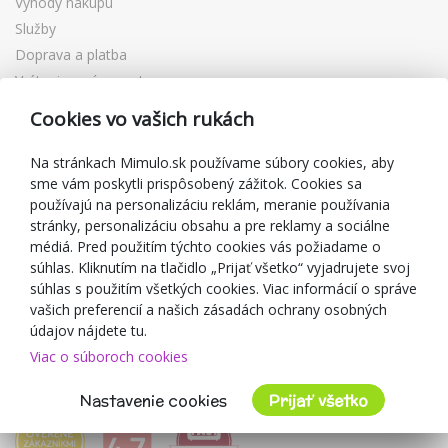
Výhody nákupu
Služby
Doprava a platba
Vrátenie a výmena tovaru
Reklamácia
Cookies vo vašich rukách
Darčekové poukážky
Zľavové kupóny
Na stránkach Mimulo.sk používame súbory cookies, aby
sme vám poskytli prispôsobený zážitok. Cookies sa
Blog
používajú na personalizáciu reklám, meranie používania
O predajcovi
stránky, personalizáciu obsahu a pre reklamy a sociálne
médiá. Pred použitím týchto cookies vás požiadame o
Mimulo.sk
súhlas. Kliknutím na tlačidlo „Prijať všetko“ vyjadrujete svoj
Obchodné podmienky
súhlas s použitím všetkých cookies. Viac informácií o správe
vašich preferencií a našich zásadách ochrany osobných
Ochrana osobných údajov GDPR
údajov nájdete tu.
Kontakty
Viac o súboroch cookies
Spolupracujeme
Hodnotenie zákazníkov
Nastavenie cookies
Prijať všetko