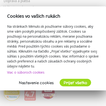
Doprava a platba
Vrátenie a výmena tovaru
Reklamácia
Cookies vo vašich rukách
Darčekové poukážky
Zľavové kupóny
Na stránkach Mimulo.sk používame súbory cookies, aby
sme vám poskytli prispôsobený zážitok. Cookies sa
Blog
používajú na personalizáciu reklám, meranie používania
O predajcovi
stránky, personalizáciu obsahu a pre reklamy a sociálne
médiá. Pred použitím týchto cookies vás požiadame o
Mimulo.sk
súhlas. Kliknutím na tlačidlo „Prijať všetko“ vyjadrujete svoj
Obchodné podmienky
súhlas s použitím všetkých cookies. Viac informácií o správe
vašich preferencií a našich zásadách ochrany osobných
Ochrana osobných údajov GDPR
údajov nájdete tu.
Kontakty
Viac o súboroch cookies
Spolupracujeme
Hodnotenie zákazníkov
Nastavenie cookies
Prijať všetko