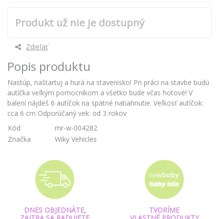
Produkt už nie je dostupný
Zdieľať
Popis produktu
Nastúp, naštartuj a hurá na stavenisko! Pri práci na stavbe budú
autíčka veľkým pomocníkom a všetko bude včas hotové! V
balení nájdeš 6 autíčok na spätné natiahnutie. Veľkosť autíčok:
cca 6 cm Odporúčaný vek: od 3 rokov
Kód
mr-w-004282
Značka
Wiky Vehicles
DNES OBJEDNÁTE,
TVORÍME
ZAJTRA SA RADUJETE
VLASTNÉ PRODUKTY