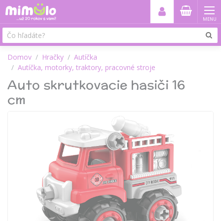
MENU
Domov
Hračky
Autíčka
Autíčka, motorky, traktory, pracovné stroje
Auto skrutkovacie hasiči 16
cm