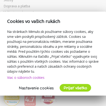
Doprava a platba
Vrátenie a výmena tovaru
Reklamácia
Cookies vo vašich rukách
Darčekové poukážky
Zľavové kupóny
Na stránkach Mimulo.sk používame súbory cookies, aby
sme vám poskytli prispôsobený zážitok. Cookies sa
Blog
používajú na personalizáciu reklám, meranie používania
O predajcovi
stránky, personalizáciu obsahu a pre reklamy a sociálne
médiá. Pred použitím týchto cookies vás požiadame o
Mimulo.sk
súhlas. Kliknutím na tlačidlo „Prijať všetko“ vyjadrujete svoj
Obchodné podmienky
súhlas s použitím všetkých cookies. Viac informácií o správe
vašich preferencií a našich zásadách ochrany osobných
Ochrana osobných údajov GDPR
údajov nájdete tu.
Kontakty
Viac o súboroch cookies
Spolupracujeme
Hodnotenie zákazníkov
Nastavenie cookies
Prijať všetko