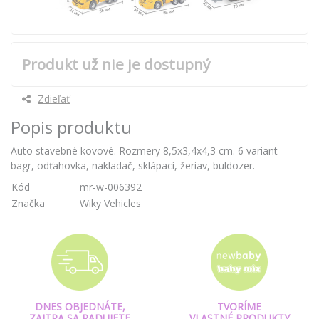
Produkt už nie je dostupný
Zdieľať
Popis produktu
Auto stavebné kovové. Rozmery 8,5x3,4x4,3 cm. 6 variant -
bagr, odťahovka, nakladač, sklápací, žeriav, buldozer.
Kód
mr-w-006392
Značka
Wiky Vehicles
DNES OBJEDNÁTE,
TVORÍME
ZAJTRA SA RADUJETE
VLASTNÉ PRODUKTY