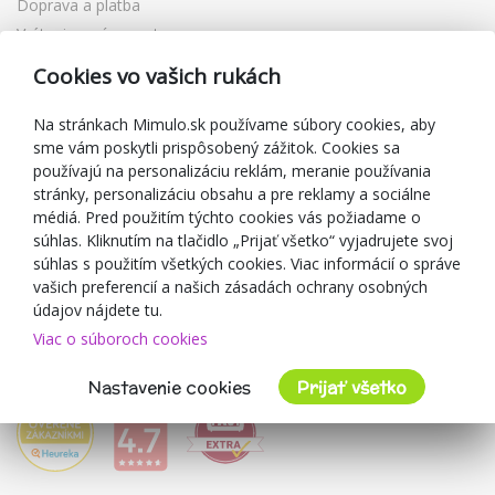
Doprava a platba
Vrátenie a výmena tovaru
Reklamácia
Cookies vo vašich rukách
Darčekové poukážky
Zľavové kupóny
Na stránkach Mimulo.sk používame súbory cookies, aby
sme vám poskytli prispôsobený zážitok. Cookies sa
Blog
používajú na personalizáciu reklám, meranie používania
O predajcovi
stránky, personalizáciu obsahu a pre reklamy a sociálne
médiá. Pred použitím týchto cookies vás požiadame o
Mimulo.sk
súhlas. Kliknutím na tlačidlo „Prijať všetko“ vyjadrujete svoj
Obchodné podmienky
súhlas s použitím všetkých cookies. Viac informácií o správe
vašich preferencií a našich zásadách ochrany osobných
Ochrana osobných údajov GDPR
údajov nájdete tu.
Kontakty
Viac o súboroch cookies
Spolupracujeme
Hodnotenie zákazníkov
Nastavenie cookies
Prijať všetko