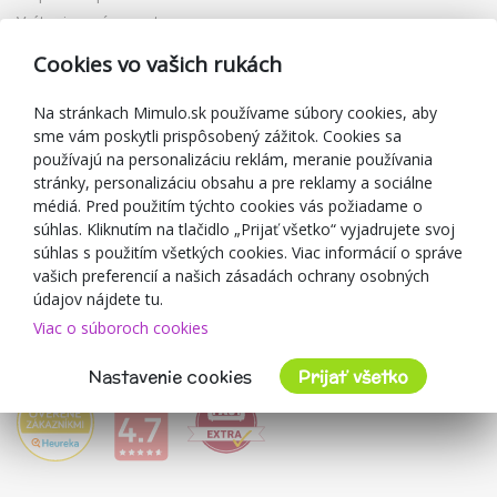
Vrátenie a výmena tovaru
Reklamácia
Cookies vo vašich rukách
Darčekové poukážky
Zľavové kupóny
Na stránkach Mimulo.sk používame súbory cookies, aby
sme vám poskytli prispôsobený zážitok. Cookies sa
Blog
používajú na personalizáciu reklám, meranie používania
O predajcovi
stránky, personalizáciu obsahu a pre reklamy a sociálne
médiá. Pred použitím týchto cookies vás požiadame o
Mimulo.sk
súhlas. Kliknutím na tlačidlo „Prijať všetko“ vyjadrujete svoj
Obchodné podmienky
súhlas s použitím všetkých cookies. Viac informácií o správe
vašich preferencií a našich zásadách ochrany osobných
Ochrana osobných údajov GDPR
údajov nájdete tu.
Kontakty
Viac o súboroch cookies
Spolupracujeme
Hodnotenie zákazníkov
Nastavenie cookies
Prijať všetko