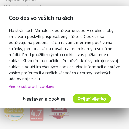
Vrátenie a výmena tovaru
Reklamácia
Cookies vo vašich rukách
Darčekové poukážky
Zľavové kupóny
Na stránkach Mimulo.sk používame súbory cookies, aby
sme vám poskytli prispôsobený zážitok. Cookies sa
Blog
používajú na personalizáciu reklám, meranie používania
O predajcovi
stránky, personalizáciu obsahu a pre reklamy a sociálne
médiá. Pred použitím týchto cookies vás požiadame o
Mimulo.sk
súhlas. Kliknutím na tlačidlo „Prijať všetko“ vyjadrujete svoj
Obchodné podmienky
súhlas s použitím všetkých cookies. Viac informácií o správe
vašich preferencií a našich zásadách ochrany osobných
Ochrana osobných údajov GDPR
údajov nájdete tu.
Kontakty
Viac o súboroch cookies
Spolupracujeme
Hodnotenie zákazníkov
Nastavenie cookies
Prijať všetko