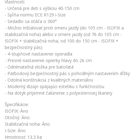
Vlastnosti:
- Určená pre deti s výškou 40-150 cm
- Spĺňa normu ECE R129 i-Size
- Sedadlo sa otáča o 360°
- Možno inštalovať proti smeru jazdy (do 105 cm - ISOFIX a
stabilizačná noha) alebo v smere jazdy (od 76 do 105 cm -
ISOFIX + stabilizačná noha, od 100 do 150 cm - ISOFIX +
bezpečnostný pás)
- 4-stupňové nastavenie operadla
- Presné nastavenie opierky hlavy do 26 cm
- Odnímateľná vložka pre batoľatá
- Päťbodový bezpečnostný pás s pohodlným nastavením dĺžky
- Odolná konštrukcia z kvalitných materiálov
- Moderný dizajn spájajúci estetiku s funkčnosťou
- Na dotyk príjemné čalúnenie z polyesterovej tkaniny
Špecifikácie:
ISOFIX: Áno
Otočný: Áno:
Stabilizačná noha: Áno
I-Size: Áno
Hmotnosť: 13,5 kg