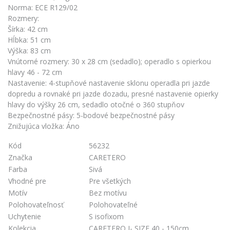
Norma: ECE R129/02
Rozmery:
Šírka: 42 cm
Hĺbka: 51 cm
Výška: 83 cm
Vnútorné rozmery: 30 x 28 cm (sedadlo); operadlo s opierkou
hlavy 46 - 72 cm
Nastavenie: 4-stupňové nastavenie sklonu operadla pri jazde
dopredu a rovnaké pri jazde dozadu, presné nastavenie opierky
hlavy do výšky 26 cm, sedadlo otočné o 360 stupňov
Bezpečnostné pásy: 5-bodové bezpečnostné pásy
Znižujúca vložka: Áno
Kód
56232
Značka
CARETERO
Farba
Sivá
Vhodné pre
Pre všetkých
Motív
Bez motívu
Polohovateľnosť
Polohovateľné
Uchytenie
S isofixom
Kolekcia
CARETERO I- SIZE 40 - 150cm