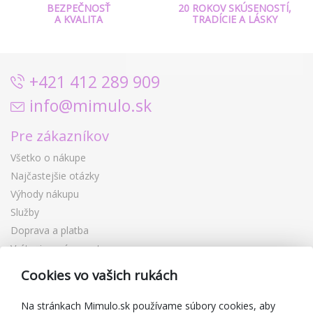
BEZPEČNOSŤ
20 ROKOV SKÚSENOSTÍ,
A KVALITA
TRADÍCIE A LÁSKY
+421 412 289 909
info@mimulo.sk
Pre zákazníkov
Všetko o nákupe
Najčastejšie otázky
Výhody nákupu
Služby
Doprava a platba
Vrátenie a výmena tovaru
Reklamácia
Cookies vo vašich rukách
Darčekové poukážky
Zľavové kupóny
Na stránkach Mimulo.sk používame súbory cookies, aby