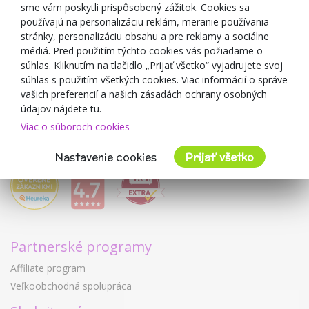
sme vám poskytli prispôsobený zážitok. Cookies sa
Blog
používajú na personalizáciu reklám, meranie používania
O predajcovi
stránky, personalizáciu obsahu a pre reklamy a sociálne
médiá. Pred použitím týchto cookies vás požiadame o
Mimulo.sk
súhlas. Kliknutím na tlačidlo „Prijať všetko“ vyjadrujete svoj
Obchodné podmienky
súhlas s použitím všetkých cookies. Viac informácií o správe
vašich preferencií a našich zásadách ochrany osobných
Ochrana osobných údajov GDPR
údajov nájdete tu.
Kontakty
Viac o súboroch cookies
Spolupracujeme
Hodnotenie zákazníkov
Nastavenie cookies
Prijať všetko
Partnerské programy
Affiliate program
Veľkoobchodná spolupráca