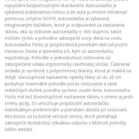
najvyššími bezpečnostnými štandardmi. Autosedačka je
vybavená stabilizačnou nohou a do auta ju možno inštalovať
pomocou úchytov ISOFIX. Autosedačka je vybavená
integrovaným tlačidlom, ktoré je zodpovedné za nastavenie
sklonu, ako aj otáčanie autosedačky o 360 stupňov, takže
môžete rýchlo a pohodlne zabezpečiť svoje dieťa na cestu.
Autosedačka Fortis je prispôsobená potrebám detí od prvých
mesiacov života a sprevádza ich, kým už autosedačku
nepotrebujú. Pohodlie a jednoduchosť cestovania sú
zabezpečené vďaka ergonomicky navrhnutej vložke. Čalúnenie
sedadla je vyrobené z polyesterovej tkaniny, ktorá je mäkká na
dotyk. Viacstupňové nastavenie opierky hlavy až do 26 cm
poskytuje maximálne pohodlie počas cestovania a sada
redukčných vložiek pomáha správne usadiť dieťa. Autosedačka
Fortis má tiež štvorstupňové nastavenie sklonu v smere aj proti
smeru jazdy, čo umožňuje prispôsobiť autosedačku
individuálnym preferenciám a potrebám dieťaťa pri cestovaní.
Ako bonus sú tu bočné vetracie otvory, ktoré pomáhajú
zabezpečiť dostatočnú cirkuláciu vzduchu v blízkosti pokožky
vášho dieťaťa.