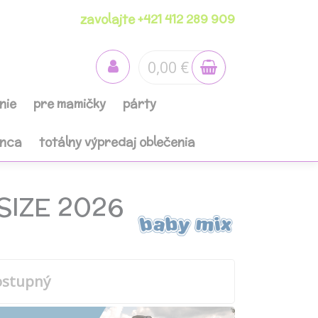
zavolajte +421 412 289 909
0,00 €
nie
pre mamičky
párty
anca
totálny výpredaj oblečenia
SIZE 2026
ostupný