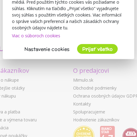
médiá. Pred použitím týchto cookies vás požiadame o
súhlas. Kliknutím na tlačidlo „Prijať všetko“ vyjadrujete
svoj súhlas s použitím všetkých cookies. Viac informácií
o správe vašich preferencií a našich zásadách ochrany
osobných údajov nájdete tu.
Viac o súboroch cookies
TVORÍME
BEZPEČNOSŤ
LASTNÉ PRODUKTY
A KVALITA
Nastavenie cookies
Prijať všetko
zákazníkov
O predajcovi
 o nákupe
Mimulo.sk
tejšie otázky
Obchodné podmienky
 nákupu
Ochrana osobných údajov GDP
Kontakty
a a platba
Spolupracujeme
ie a výmena tovaru
Hodnotenie zákazníkov
ácia
ové poukážky