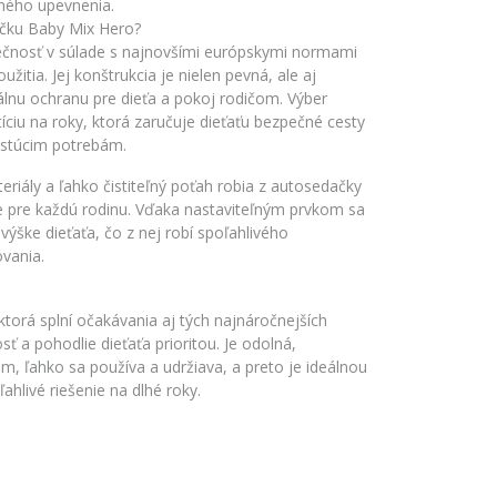
ybného upevnenia.
ačku Baby Mix Hero?
čnosť v súlade s najnovšími európskymi normami
itia. Jej konštrukcia je nielen pevná, ale aj
lnu ochranu pre dieťa a pokoj rodičom. Výber
íciu na roky, ktorá zaručuje dieťaťu bezpečné cesty
astúcim potrebám.
riály a ľahko čistiteľný poťah robia z autosedačky
e pre každú rodinu. Vďaka nastaviteľným prvkom sa
ýške dieťaťa, čo z nej robí spoľahlivého
vania.
torá splní očakávania aj tých najnáročnejších
sť a pohodlie dieťaťa prioritou. Je odolná,
, ľahko sa používa a udržiava, a preto je ideálnou
ahlivé riešenie na dlhé roky.