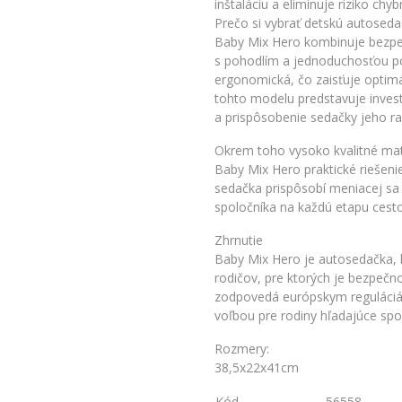
inštaláciu a eliminuje riziko ch
Prečo si vybrať detskú autosed
Baby Mix Hero kombinuje bezpe
s pohodlím a jednoduchosťou použ
ergonomická, čo zaisťuje optimá
tohto modelu predstavuje invest
a prispôsobenie sedačky jeho r
Okrem toho vysoko kvalitné mate
Baby Mix Hero praktické riešeni
sedačka prispôsobí meniacej sa v
spoločníka na každú etapu cesto
Zhrnutie
Baby Mix Hero je autosedačka, k
rodičov, pre ktorých je bezpečno
zodpovedá európskym reguláciám
voľbou pre rodiny hľadajúce spoľ
Rozmery:
38,5x22x41cm
Kód
56558