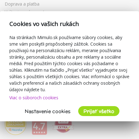
Doprava a platba
Vrátenie a výmena tovaru
Reklamácia
Cookies vo vašich rukách
Darčekové poukážky
Zľavové kupóny
Na stránkach Mimulo.sk používame súbory cookies, aby
sme vám poskytli prispôsobený zážitok. Cookies sa
Blog
používajú na personalizáciu reklám, meranie používania
O predajcovi
stránky, personalizáciu obsahu a pre reklamy a sociálne
médiá. Pred použitím týchto cookies vás požiadame o
Mimulo.sk
súhlas. Kliknutím na tlačidlo „Prijať všetko“ vyjadrujete svoj
Obchodné podmienky
súhlas s použitím všetkých cookies. Viac informácií o správe
vašich preferencií a našich zásadách ochrany osobných
Ochrana osobných údajov GDPR
údajov nájdete tu.
Kontakty
Viac o súboroch cookies
Spolupracujeme
Hodnotenie zákazníkov
Nastavenie cookies
Prijať všetko