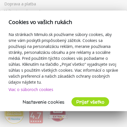
Doprava a platba
Vrátenie a výmena tovaru
Reklamácia
Cookies vo vašich rukách
Darčekové poukážky
Zľavové kupóny
Na stránkach Mimulo.sk používame súbory cookies, aby
sme vám poskytli prispôsobený zážitok. Cookies sa
Blog
používajú na personalizáciu reklám, meranie používania
O predajcovi
stránky, personalizáciu obsahu a pre reklamy a sociálne
médiá. Pred použitím týchto cookies vás požiadame o
Mimulo.sk
súhlas. Kliknutím na tlačidlo „Prijať všetko“ vyjadrujete svoj
Obchodné podmienky
súhlas s použitím všetkých cookies. Viac informácií o správe
vašich preferencií a našich zásadách ochrany osobných
Ochrana osobných údajov GDPR
údajov nájdete tu.
Kontakty
Viac o súboroch cookies
Spolupracujeme
Hodnotenie zákazníkov
Nastavenie cookies
Prijať všetko