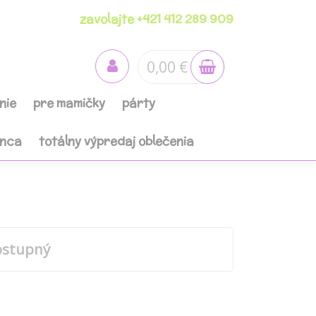
zavolajte +421 412 289 909
0,00 €
nie
pre mamičky
párty
anca
totálny výpredaj oblečenia
ostupný