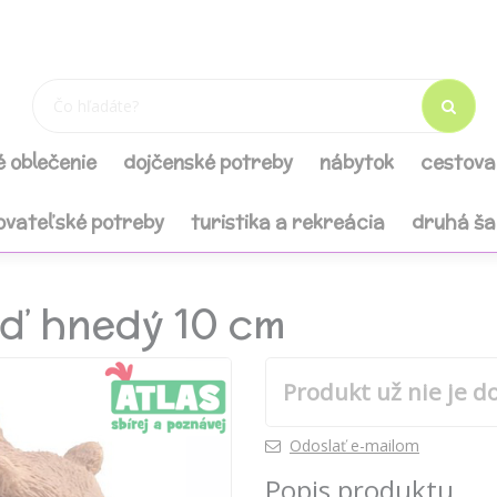
é oblečenie
dojčenské potreby
nábytok
cestova
ovateľské potreby
turistika a rekreácia
druhá š
eď hnedý 10 cm
Produkt už nie je d
Odoslať e-mailom
Popis produktu