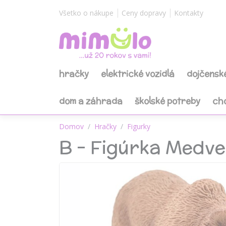
Všetko o nákupe
Ceny dopravy
Kontakty
hračky
elektrické vozidlá
dojčensk
dom a záhrada
školské potreby
ch
Domov
Hračky
Figurky
B - Figúrka Medv