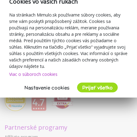
Cookies vo vašich rukách
Darčekové poukážky
Zľavové kupóny
Na stránkach Mimulo.sk používame súbory cookies, aby
sme vám poskytli prispôsobený zážitok. Cookies sa
Blog
používajú na personalizáciu reklám, meranie používania
O predajcovi
stránky, personalizáciu obsahu a pre reklamy a sociálne
médiá. Pred použitím týchto cookies vás požiadame o
Mimulo.sk
súhlas. Kliknutím na tlačidlo „Prijať všetko“ vyjadrujete svoj
Obchodné podmienky
súhlas s použitím všetkých cookies. Viac informácií o správe
vašich preferencií a našich zásadách ochrany osobných
Ochrana osobných údajov GDPR
údajov nájdete tu.
Kontakty
Viac o súboroch cookies
Spolupracujeme
Hodnotenie zákazníkov
Nastavenie cookies
Prijať všetko
Partnerské programy
Affiliate program