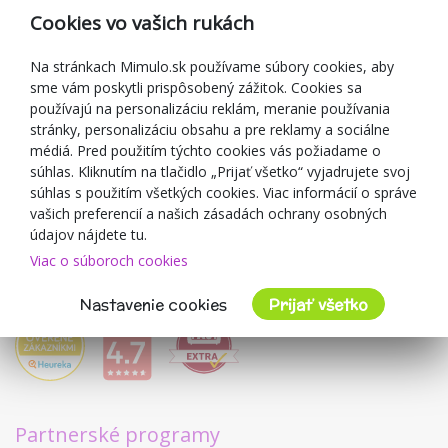
Reklamácia
Cookies vo vašich rukách
Darčekové poukážky
Zľavové kupóny
Na stránkach Mimulo.sk používame súbory cookies, aby
sme vám poskytli prispôsobený zážitok. Cookies sa
Blog
používajú na personalizáciu reklám, meranie používania
O predajcovi
stránky, personalizáciu obsahu a pre reklamy a sociálne
médiá. Pred použitím týchto cookies vás požiadame o
Mimulo.sk
súhlas. Kliknutím na tlačidlo „Prijať všetko“ vyjadrujete svoj
Obchodné podmienky
súhlas s použitím všetkých cookies. Viac informácií o správe
vašich preferencií a našich zásadách ochrany osobných
Ochrana osobných údajov GDPR
údajov nájdete tu.
Kontakty
Viac o súboroch cookies
Spolupracujeme
Hodnotenie zákazníkov
Nastavenie cookies
Prijať všetko
Partnerské programy