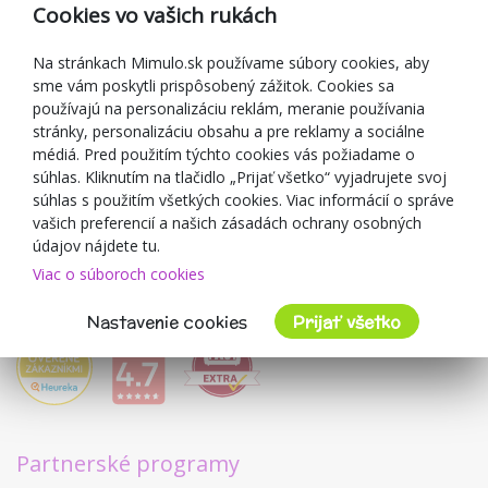
Reklamácia
Cookies vo vašich rukách
Darčekové poukážky
Zľavové kupóny
Na stránkach Mimulo.sk používame súbory cookies, aby
sme vám poskytli prispôsobený zážitok. Cookies sa
Blog
používajú na personalizáciu reklám, meranie používania
O predajcovi
stránky, personalizáciu obsahu a pre reklamy a sociálne
médiá. Pred použitím týchto cookies vás požiadame o
Mimulo.sk
súhlas. Kliknutím na tlačidlo „Prijať všetko“ vyjadrujete svoj
Obchodné podmienky
súhlas s použitím všetkých cookies. Viac informácií o správe
vašich preferencií a našich zásadách ochrany osobných
Ochrana osobných údajov GDPR
údajov nájdete tu.
Kontakty
Viac o súboroch cookies
Spolupracujeme
Hodnotenie zákazníkov
Nastavenie cookies
Prijať všetko
Partnerské programy