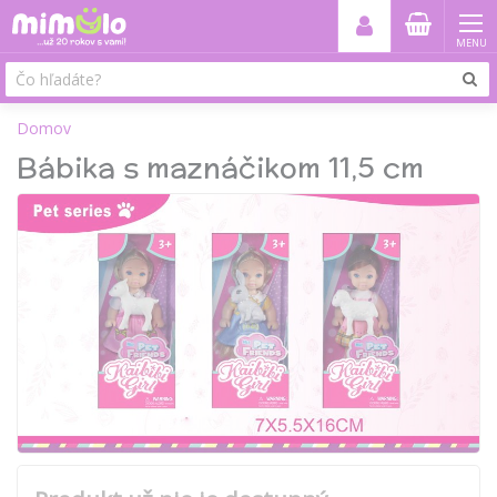
MENU
Domov
Bábika s maznáčikom 11,5 cm