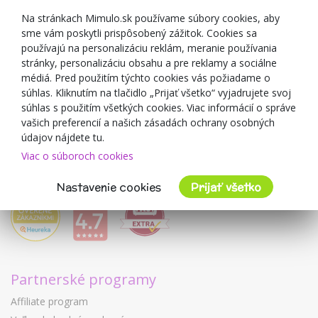
Zľavové kupóny
Na stránkach Mimulo.sk používame súbory cookies, aby
sme vám poskytli prispôsobený zážitok. Cookies sa
Blog
používajú na personalizáciu reklám, meranie používania
O predajcovi
stránky, personalizáciu obsahu a pre reklamy a sociálne
médiá. Pred použitím týchto cookies vás požiadame o
Mimulo.sk
súhlas. Kliknutím na tlačidlo „Prijať všetko“ vyjadrujete svoj
Obchodné podmienky
súhlas s použitím všetkých cookies. Viac informácií o správe
vašich preferencií a našich zásadách ochrany osobných
Ochrana osobných údajov GDPR
údajov nájdete tu.
Kontakty
Viac o súboroch cookies
Spolupracujeme
Hodnotenie zákazníkov
Nastavenie cookies
Prijať všetko
Partnerské programy
Affiliate program