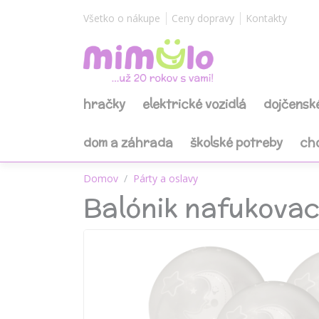
Všetko o nákupe
Ceny dopravy
Kontakty
hračky
elektrické vozidlá
dojčensk
dom a záhrada
školské potreby
ch
Domov
Párty a oslavy
Balónik nafukovací