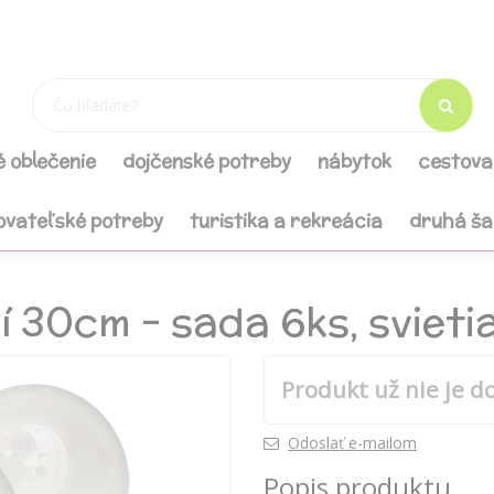
é oblečenie
dojčenské potreby
nábytok
cestova
ovateľské potreby
turistika a rekreácia
druhá š
 30cm - sada 6ks, svietia
Produkt už nie je d
Odoslať e-mailom
Popis produktu