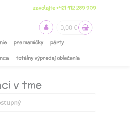
zavolajte +421 412 289 909
0,00 €
nie
pre mamičky
párty
anca
totálny výpredaj oblečenia
ci v tme
ostupný