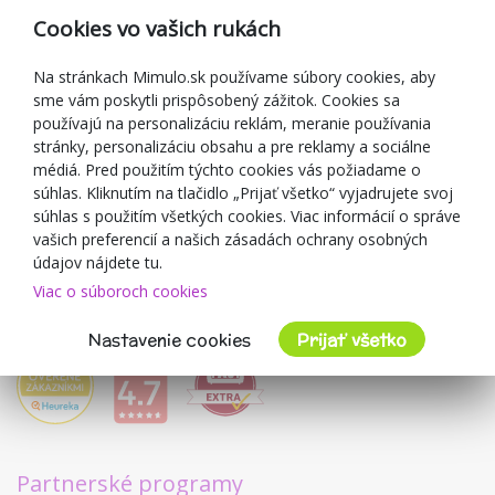
Reklamácia
Cookies vo vašich rukách
Darčekové poukážky
Zľavové kupóny
Na stránkach Mimulo.sk používame súbory cookies, aby
sme vám poskytli prispôsobený zážitok. Cookies sa
Blog
používajú na personalizáciu reklám, meranie používania
O predajcovi
stránky, personalizáciu obsahu a pre reklamy a sociálne
médiá. Pred použitím týchto cookies vás požiadame o
Mimulo.sk
súhlas. Kliknutím na tlačidlo „Prijať všetko“ vyjadrujete svoj
Obchodné podmienky
súhlas s použitím všetkých cookies. Viac informácií o správe
vašich preferencií a našich zásadách ochrany osobných
Ochrana osobných údajov GDPR
údajov nájdete tu.
Kontakty
Viac o súboroch cookies
Spolupracujeme
Hodnotenie zákazníkov
Nastavenie cookies
Prijať všetko
Partnerské programy