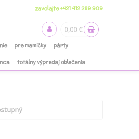
zavolajte +421 412 289 909
0,00 €
nie
pre mamičky
párty
anca
totálny výpredaj oblečenia
ostupný