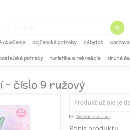
é oblečenie
dojčenské potreby
nábytok
cestova
ovateľské potreby
turistika a rekreácia
druhá š
 - číslo 9 ružový
Produkt už nie je d
Odoslať e-mailom
Popis produktu