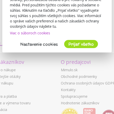
médiá. Pred použitím týchto cookies vás požiadame o
súhlas. Kliknutím na tlačidlo „Prijať všetko“ vyjadrujete
svoj súhlas s použitím všetkých cookies. Viac informácií
o správe vašich preferencií a našich zásadách ochrany
osobných údajov nájdete tu.
Viac o súboroch cookies
TVORÍME
BEZPEČNOSŤ
LASTNÉ PRODUKTY
A KVALITA
Nastavenie cookies
Prijať všetko
zákazníkov
O predajcovi
 o nákupe
Mimulo.sk
tejšie otázky
Obchodné podmienky
 nákupu
Ochrana osobných údajov GDP
Kontakty
a a platba
Spolupracujeme
ie a výmena tovaru
Hodnotenie zákazníkov
ácia