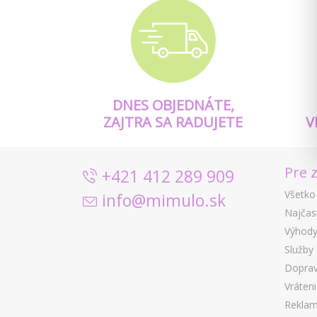
DNES OBJEDNÁTE,
ZAJTRA SA RADUJETE
V
Pre 
+421 412 289 909
Všetko
info@mimulo.sk
Najčas
Výhody
Služby
Doprav
Vráten
Reklam