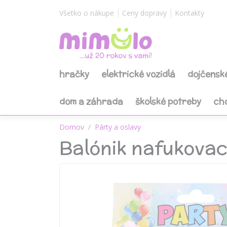
Všetko o nákupe
Ceny dopravy
Kontakty
hračky
elektrické vozidlá
dojčensk
dom a záhrada
školské potreby
ch
Domov
Párty a oslavy
Balónik nafukovací