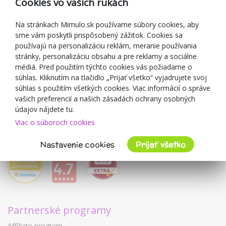
Cookies vo vašich rukách
Darčekové poukážky
Zľavové kupóny
Na stránkach Mimulo.sk používame súbory cookies, aby
sme vám poskytli prispôsobený zážitok. Cookies sa
Blog
používajú na personalizáciu reklám, meranie používania
O predajcovi
stránky, personalizáciu obsahu a pre reklamy a sociálne
médiá. Pred použitím týchto cookies vás požiadame o
Mimulo.sk
súhlas. Kliknutím na tlačidlo „Prijať všetko“ vyjadrujete svoj
Obchodné podmienky
súhlas s použitím všetkých cookies. Viac informácií o správe
vašich preferencií a našich zásadách ochrany osobných
Ochrana osobných údajov GDPR
údajov nájdete tu.
Kontakty
Viac o súboroch cookies
Spolupracujeme
Hodnotenie zákazníkov
Nastavenie cookies
Prijať všetko
Partnerské programy
Affiliate program