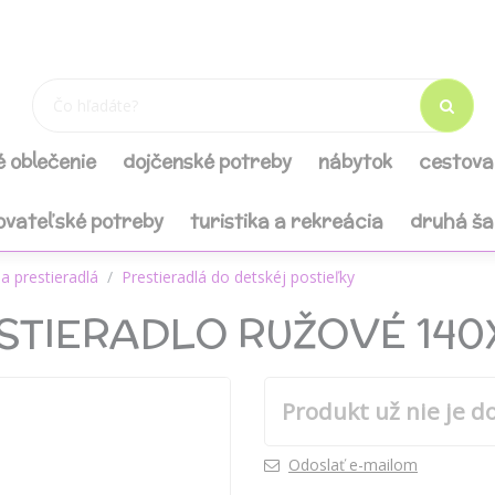
é oblečenie
dojčenské potreby
nábytok
cestova
ovateľské potreby
turistika a rekreácia
druhá š
a prestieradlá
Prestieradlá do detskéj postieľky
TIERADLO RUŽOVÉ 140
Produkt už nie je d
Odoslať e-mailom