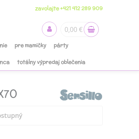
zavolajte +421 412 289 909
0,00 €
nie
pre mamičky
párty
anca
totálny výpredaj oblečenia
X70
ostupný