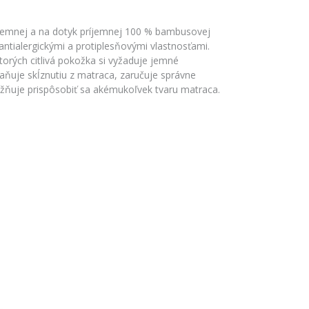
 jemnej a na dotyk príjemnej 100 % bambusovej
antialergickými a protiplesňovými vlastnosťami.
torých citlivá pokožka si vyžaduje jemné
aňuje skĺznutiu z matraca, zaručuje správne
ožňuje prispôsobiť sa akémukoľvek tvaru matraca.