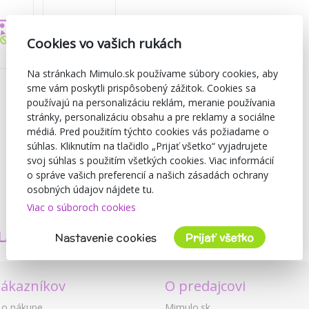
Cookies vo vašich rukách
Na stránkach Mimulo.sk používame súbory cookies, aby
sme vám poskytli prispôsobený zážitok. Cookies sa
používajú na personalizáciu reklám, meranie používania
stránky, personalizáciu obsahu a pre reklamy a sociálne
médiá. Pred použitím týchto cookies vás požiadame o
súhlas. Kliknutím na tlačidlo „Prijať všetko“ vyjadrujete
svoj súhlas s použitím všetkých cookies. Viac informácií
o správe vašich preferencií a našich zásadách ochrany
osobných údajov nájdete tu.
Viac o súboroch cookies
TVORÍME
BEZPEČNOSŤ
LASTNÉ PRODUKTY
A KVALITA
Nastavenie cookies
Prijať všetko
zákazníkov
O predajcovi
 o nákupe
Mimulo.sk