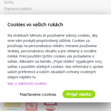
Služby
Doprava a platba
Vrátenie a výmena tovaru
Reklamácia
Cookies vo vašich rukách
Darčekové poukážky
Zľavové kupóny
Na stránkach Mimulo.sk používame súbory cookies, aby
sme vám poskytli prispôsobený zážitok. Cookies sa
Blog
používajú na personalizáciu reklám, meranie používania
O predajcovi
stránky, personalizáciu obsahu a pre reklamy a sociálne
médiá. Pred použitím týchto cookies vás požiadame o
Mimulo.sk
súhlas. Kliknutím na tlačidlo „Prijať všetko“ vyjadrujete svoj
Obchodné podmienky
súhlas s použitím všetkých cookies. Viac informácií o správe
vašich preferencií a našich zásadách ochrany osobných
Ochrana osobných údajov GDPR
údajov nájdete tu.
Kontakty
Viac o súboroch cookies
Spolupracujeme
Hodnotenie zákazníkov
Nastavenie cookies
Prijať všetko