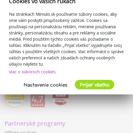
Cookies vo vašich rukách
Darčekové poukážky
Zľavové kupóny
Na stránkach Mimulo.sk používame súbory cookies, aby
sme vám poskytli prispôsobený zážitok. Cookies sa
Blog
používajú na personalizáciu reklám, meranie používania
O predajcovi
stránky, personalizáciu obsahu a pre reklamy a sociálne
médiá. Pred použitím týchto cookies vás požiadame o
Mimulo.sk
súhlas. Kliknutím na tlačidlo „Prijať všetko“ vyjadrujete svoj
Obchodné podmienky
súhlas s použitím všetkých cookies. Viac informácií o správe
vašich preferencií a našich zásadách ochrany osobných
Ochrana osobných údajov GDPR
údajov nájdete tu.
Kontakty
Viac o súboroch cookies
Spolupracujeme
Hodnotenie zákazníkov
Nastavenie cookies
Prijať všetko
Partnerské programy
Affiliate program