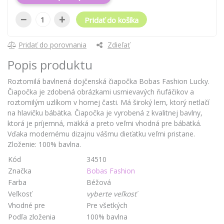
−
+
Pridať do košíka
Pridať do porovnania
Zdieľať
Popis produktu
Roztomilá bavlnená dojčenská čiapočka Bobas Fashion Lucky.
Čiapočka je zdobená obrázkami usmievavých ňufáčikov a
roztomilým uzlíkom v hornej časti. Má široký lem, ktorý netlačí
na hlavičku bábätka. Čiapočka je vyrobená z kvalitnej bavlny,
ktorá je príjemná, mäkká a preto veľmi vhodná pre bábätká.
Vďaka modernému dizajnu vášmu dieťatku veľmi pristane.
Zloženie: 100% bavlna.
Kód
34510
Značka
Bobas Fashion
Farba
Béžová
Veľkosť
vyberte veľkosť
Vhodné pre
Pre všetkých
Podľa zloženia
100% bavlna