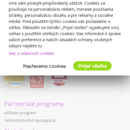
sme vám poskytli prispôsobený zážitok. Cookies sa
Blog
používajú na personalizáciu reklám, meranie používania
O predajcovi
stránky, personalizáciu obsahu a pre reklamy a sociálne
médiá. Pred použitím týchto cookies vás požiadame o
Mimulo.sk
súhlas. Kliknutím na tlačidlo „Prijať všetko“ vyjadrujete svoj
Obchodné podmienky
súhlas s použitím všetkých cookies. Viac informácií o správe
vašich preferencií a našich zásadách ochrany osobných
Ochrana osobných údajov GDPR
údajov nájdete tu.
Kontakty
Viac o súboroch cookies
Spolupracujeme
Hodnotenie zákazníkov
Nastavenie cookies
Prijať všetko
Partnerské programy
Affiliate program
Veľkoobchodná spolupráca