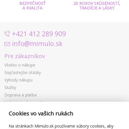
BEZPEČNOSŤ
20 ROKOV SKÚSENOSTÍ,
A KVALITA
TRADÍCIE A LÁSKY
+421 412 289 909
info@mimulo.sk
Pre zákazníkov
Všetko o nákupe
Najčastejšie otázky
Výhody nákupu
Služby
Doprava a platba
Vrátenie a výmena tovaru
Reklamácia
Cookies vo vašich rukách
Darčekové poukážky
Zľavové kupóny
Na stránkach Mimulo.sk používame súbory cookies, aby