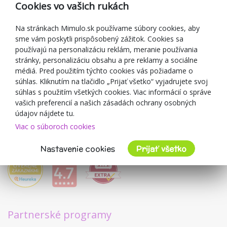
Cookies vo vašich rukách
Darčekové poukážky
Zľavové kupóny
Na stránkach Mimulo.sk používame súbory cookies, aby
sme vám poskytli prispôsobený zážitok. Cookies sa
Blog
používajú na personalizáciu reklám, meranie používania
O predajcovi
stránky, personalizáciu obsahu a pre reklamy a sociálne
médiá. Pred použitím týchto cookies vás požiadame o
Mimulo.sk
súhlas. Kliknutím na tlačidlo „Prijať všetko“ vyjadrujete svoj
Obchodné podmienky
súhlas s použitím všetkých cookies. Viac informácií o správe
vašich preferencií a našich zásadách ochrany osobných
Ochrana osobných údajov GDPR
údajov nájdete tu.
Kontakty
Viac o súboroch cookies
Spolupracujeme
Hodnotenie zákazníkov
Nastavenie cookies
Prijať všetko
Partnerské programy