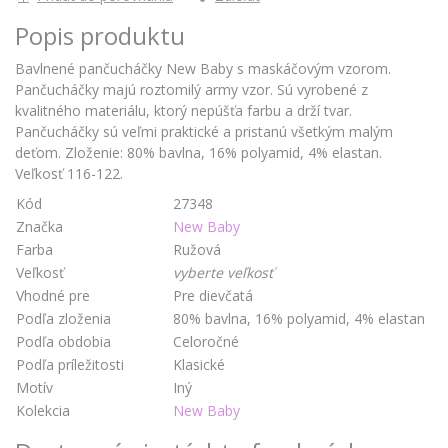
Popis produktu
Bavlnené pančucháčky New Baby s maskáčovým vzorom.
Pančucháčky majú roztomilý army vzor. Sú vyrobené z
kvalitného materiálu, ktorý nepúšťa farbu a drží tvar.
Pančucháčky sú veľmi praktické a pristanú všetkým malým
deťom. Zloženie: 80% bavlna, 16% polyamid, 4% elastan.
Veľkosť 116-122.
Kód
27348
Značka
New Baby
Farba
Ružová
Veľkosť
vyberte veľkosť
Vhodné pre
Pre dievčatá
Podľa zloženia
80% bavlna, 16% polyamid, 4% elastan
Podľa obdobia
Celoročné
Podľa príležitosti
Klasické
Motív
Iný
Kolekcia
New Baby