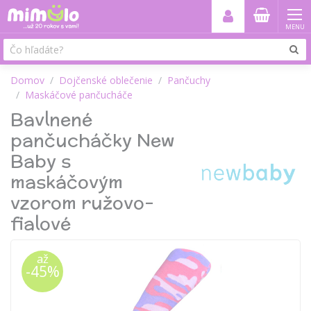
MENU
Domov
Dojčenské oblečenie
Pančuchy
Maskáčové pančucháče
Bavlnené
pančucháčky New
Baby s
maskáčovým
vzorom ružovo-
fialové
až
-45%