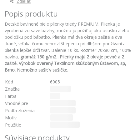
Zdieľať
Popis produktu
Detské bavlnené biele plienky triedy PREMIUM. Plienka je
vyrobená zo savé bavlny, možno ju požiť aj ako osušku alebo
podložku pod bábätko. Plienka má dva okraje zašité a dva
tkané, vďaka čomu nehrozí štiepeniu pri dlhšom používaní a
plienka lepšie drží tvar. Balenie 10 ks. Rozmer 70x80 cm, 100%
bavlna,
gramáž 150 g/m2
. Plienky majú 2 okraje pevné a 2
zašité. Výrobok overený Textilnom skúšobným ústavom, sp,
Brno. Nemožno sušiť v sušičke.
Kód
6005
Značka
New Baby
Farba
Biela
Vhodné pre
Pre všetkých
Podľa zloženia
100% bavlna
Motív
Bez motívu
Použitie
Na viac použití
Súvisiace produkty