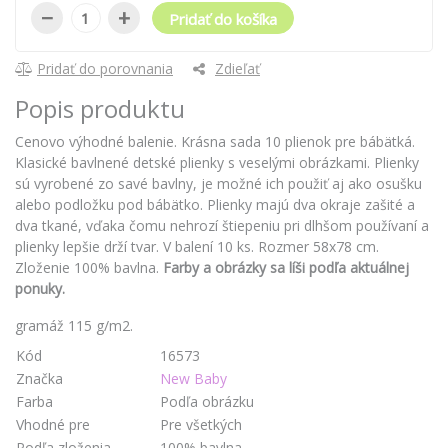
−
+
Pridať do košíka
Pridať do porovnania
Zdieľať
Popis produktu
Cenovo výhodné balenie. Krásna sada 10 plienok pre bábätká.
Klasické bavlnené detské plienky s veselými obrázkami. Plienky
sú vyrobené zo savé bavlny, je možné ich použiť aj ako osušku
alebo podložku pod bábätko. Plienky majú dva okraje zašité a
dva tkané, vďaka čomu nehrozí štiepeniu pri dlhšom používaní a
plienky lepšie drží tvar. V balení 10 ks. Rozmer 58x78 cm.
Zloženie 100% bavlna.
Farby a obrázky sa líši podľa aktuálnej
ponuky.
gramáž 115 g/m2.
Kód
16573
Značka
New Baby
Farba
Podľa obrázku
Vhodné pre
Pre všetkých
Podľa zloženia
100% bavlna