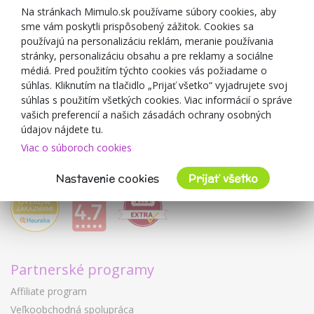
Zľavové kupóny
Na stránkach Mimulo.sk používame súbory cookies, aby
sme vám poskytli prispôsobený zážitok. Cookies sa
Blog
používajú na personalizáciu reklám, meranie používania
O predajcovi
stránky, personalizáciu obsahu a pre reklamy a sociálne
médiá. Pred použitím týchto cookies vás požiadame o
Mimulo.sk
súhlas. Kliknutím na tlačidlo „Prijať všetko“ vyjadrujete svoj
Obchodné podmienky
súhlas s použitím všetkých cookies. Viac informácií o správe
vašich preferencií a našich zásadách ochrany osobných
Ochrana osobných údajov GDPR
údajov nájdete tu.
Kontakty
Viac o súboroch cookies
Spolupracujeme
Hodnotenie zákazníkov
Nastavenie cookies
Prijať všetko
Partnerské programy
Affiliate program
Veľkoobchodná spolupráca