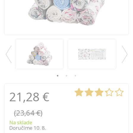
21,28 €
(23,64 €)
Na sklade
Doručíme
10
.
8
.