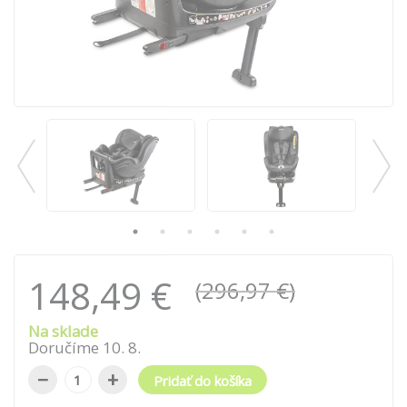
148,49 €
(296,97 €)
Na sklade
Doručíme
10
.
8
.
−
+
Pridať do košíka