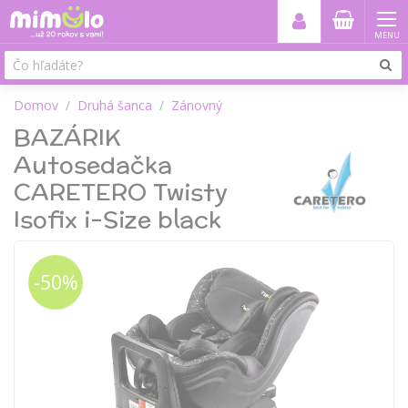
MENU
Domov
Druhá šanca
Zánovný
BAZÁRIK
Autosedačka
CARETERO Twisty
Isofix i-Size black
-50%