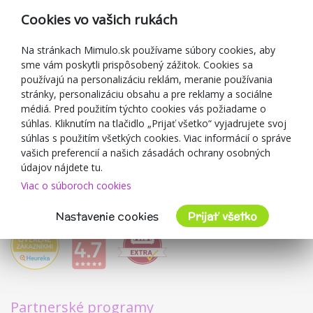
Reklamácia
Cookies vo vašich rukách
Darčekové poukážky
Zľavové kupóny
Na stránkach Mimulo.sk používame súbory cookies, aby
sme vám poskytli prispôsobený zážitok. Cookies sa
Blog
používajú na personalizáciu reklám, meranie používania
O predajcovi
stránky, personalizáciu obsahu a pre reklamy a sociálne
médiá. Pred použitím týchto cookies vás požiadame o
Mimulo.sk
súhlas. Kliknutím na tlačidlo „Prijať všetko“ vyjadrujete svoj
Obchodné podmienky
súhlas s použitím všetkých cookies. Viac informácií o správe
vašich preferencií a našich zásadách ochrany osobných
Ochrana osobných údajov GDPR
údajov nájdete tu.
Kontakty
Viac o súboroch cookies
Spolupracujeme
Hodnotenie zákazníkov
Nastavenie cookies
Prijať všetko
Partnerské programy