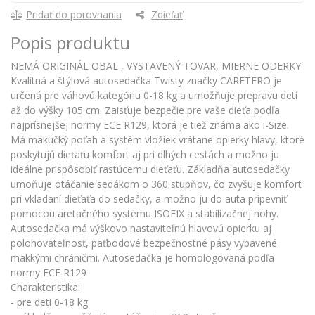
Pridať do porovnania
Zdieľať
Popis produktu
NEMÁ ORIGINÁL OBAL , VYSTAVENÝ TOVAR, MIERNE ODERKY
Kvalitná a štýlová autosedačka Twisty značky CARETERO je
určená pre váhovú kategóriu 0-18 kg a umožňuje prepravu detí
až do výšky 105 cm. Zaisťuje bezpečie pre vaše dieťa podľa
najprísnejšej normy ECE R129, ktorá je tiež známa ako i-Size.
Má mäkučký poťah a systém vložiek vrátane opierky hlavy, ktoré
poskytujú dieťaťu komfort aj pri dlhých cestách a možno ju
ideálne prispôsobiť rastúcemu dieťaťu. Základňa autosedačky
umoňuje otáčanie sedákom o 360 stupňov, čo zvyšuje komfort
pri vkladaní dieťaťa do sedačky, a možno ju do auta pripevniť
pomocou aretačného systému ISOFIX a stabilizačnej nohy.
Autosedačka má výškovo nastaviteľnú hlavovú opierku aj
polohovateľnosť, päťbodové bezpečnostné pásy vybavené
mäkkými chráničmi. Autosedačka je homologovaná podľa
normy ECE R129
Charakteristika:
- pre deti 0-18 kg