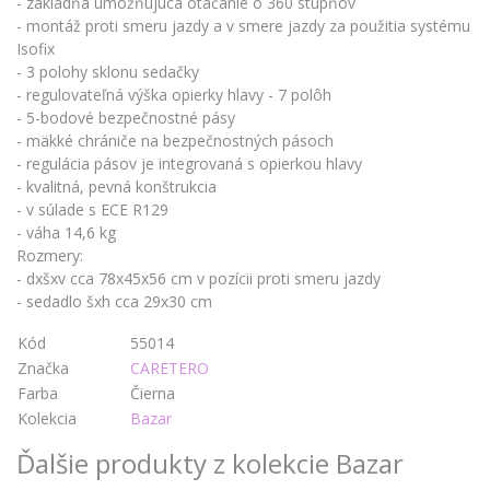
- základňa umožňujúca otáčanie o 360 stupňov
- montáž proti smeru jazdy a v smere jazdy za použitia systému
Isofix
- 3 polohy sklonu sedačky
- regulovateľná výška opierky hlavy - 7 polôh
- 5-bodové bezpečnostné pásy
- mäkké chrániče na bezpečnostných pásoch
- regulácia pásov je integrovaná s opierkou hlavy
- kvalitná, pevná konštrukcia
- v súlade s ECE R129
- váha 14,6 kg
Rozmery:
- dxšxv cca 78x45x56 cm v pozícii proti smeru jazdy
- sedadlo šxh cca 29x30 cm
Kód
55014
Značka
CARETERO
Farba
Čierna
Kolekcia
Bazar
Ďalšie produkty z kolekcie Bazar