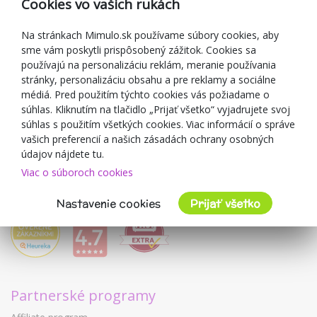
Cookies vo vašich rukách
Darčekové poukážky
Zľavové kupóny
Na stránkach Mimulo.sk používame súbory cookies, aby
sme vám poskytli prispôsobený zážitok. Cookies sa
Blog
používajú na personalizáciu reklám, meranie používania
O predajcovi
stránky, personalizáciu obsahu a pre reklamy a sociálne
médiá. Pred použitím týchto cookies vás požiadame o
Mimulo.sk
súhlas. Kliknutím na tlačidlo „Prijať všetko“ vyjadrujete svoj
Obchodné podmienky
súhlas s použitím všetkých cookies. Viac informácií o správe
vašich preferencií a našich zásadách ochrany osobných
Ochrana osobných údajov GDPR
údajov nájdete tu.
Kontakty
Viac o súboroch cookies
Spolupracujeme
Hodnotenie zákazníkov
Nastavenie cookies
Prijať všetko
Partnerské programy