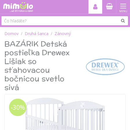
MENU
Domov
Druhá šanca
Zánovný
BAZÁRIK Detská
postieľka Drewex
Lišiak so
sťahovacou
bočnicou svetlo
sivá
-30%