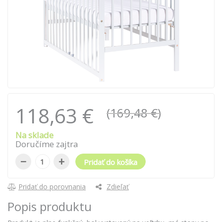
118,63 €
(169,48 €)
Na sklade
Doručíme zajtra
−
+
Pridať do košíka
Pridať do porovnania
Zdieľať
Popis produktu