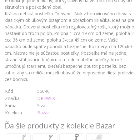
Produkt je plne funkčný, bol vystavený na veľtrhu, má stopy po
skrutkách a poškodený obal.
Krásna detská postieľka Drewex Lišiak z borovicového dreva s
klasickým oblúkovým dizajnom a obrázkom lišiačika, ideálna pre
bábätká. Drevená postieľka má regulovateľný rošt, ktorý možno
nastaviť do troch polôh. Poloha 1-cca 19 cm od zeme, poloha 2-
cca 36 cm od zeme, poloha 3-cca 49 cm od zeme. Vaše
bábätko bude spať v pohodlí a bezpečne. Rozmery: cca 120x60
cm. Matrac nie je súčasťou postieľky. Postieľka má na jednej
strane sťahovaciu bočnicu a tri odnímateľné priečky, ktoré
umožňujú staršiemu dieťaťu bezpečne opustiť postieľku bez
toho, aby sa rodičia museli obávať, že neposedné dieťa prelezie
cez bočnicu.
Kód
55040
Značka
DREWEX
Farba
Sivá
Kolekcia
Bazar
Ďalšie produkty z kolekcie Bazar