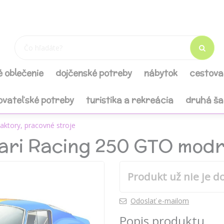
é oblečenie
dojčenské potreby
nábytok
cestova
ovateľské potreby
turistika a rekreácia
druhá š
raktory, pracovné stroje
rari Racing 250 GTO mod
Produkt už nie je d
Odoslať e-mailom
Popis produktu