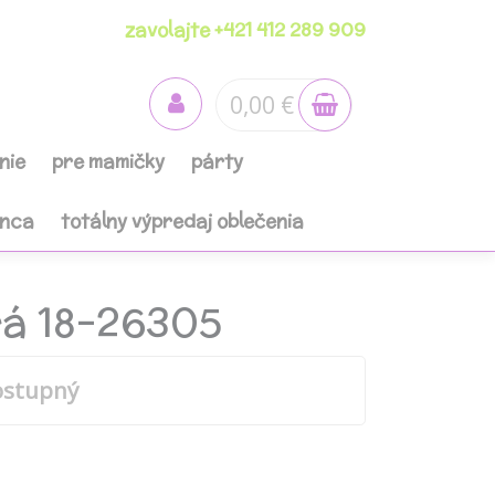
zavolajte +421 412 289 909
0,00 €
nie
pre mamičky
párty
anca
totálny výpredaj oblečenia
rá 18-26305
ostupný