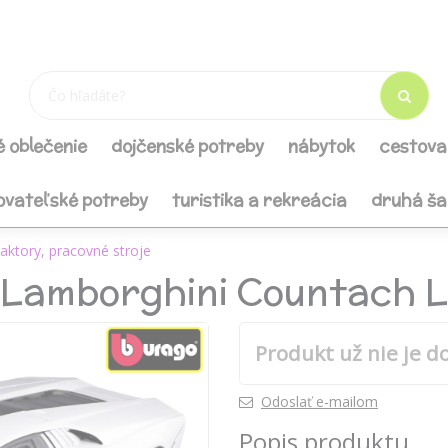
é oblečenie
dojčenské potreby
nábytok
cestova
ovateľské potreby
turistika a rekreácia
druhá š
raktory, pracovné stroje
 Lamborghini Countach L
Produkt už nie je d
Odoslať e-mailom
Popis produktu