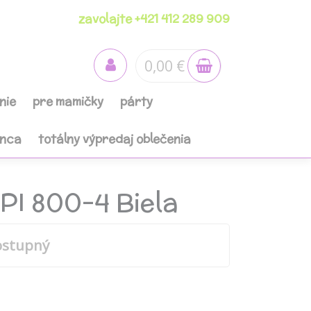
zavolajte +421 412 289 909
0,00 €
nie
pre mamičky
párty
anca
totálny výpredaj oblečenia
PI 800-4 Biela
ostupný