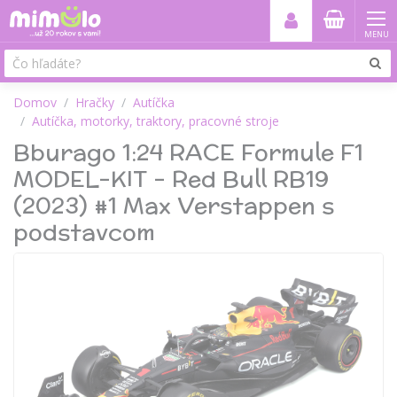
MENU
Domov
Hračky
Autíčka
Autíčka, motorky, traktory, pracovné stroje
Bburago 1:24 RACE Formule F1
MODEL-KIT - Red Bull RB19
(2023) #1 Max Verstappen s
podstavcom