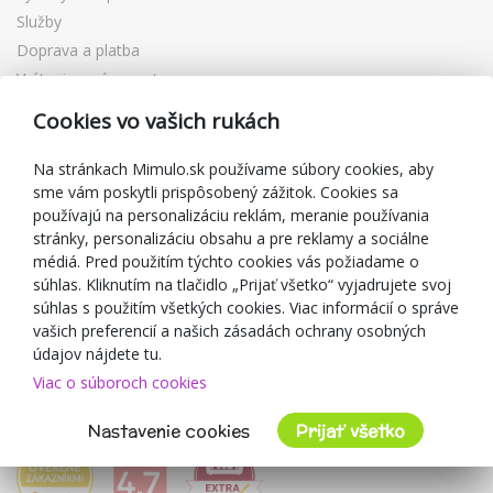
Služby
Doprava a platba
Vrátenie a výmena tovaru
Reklamácia
Cookies vo vašich rukách
Darčekové poukážky
Zľavové kupóny
Na stránkach Mimulo.sk používame súbory cookies, aby
sme vám poskytli prispôsobený zážitok. Cookies sa
Blog
používajú na personalizáciu reklám, meranie používania
O predajcovi
stránky, personalizáciu obsahu a pre reklamy a sociálne
médiá. Pred použitím týchto cookies vás požiadame o
Mimulo.sk
súhlas. Kliknutím na tlačidlo „Prijať všetko“ vyjadrujete svoj
Obchodné podmienky
súhlas s použitím všetkých cookies. Viac informácií o správe
vašich preferencií a našich zásadách ochrany osobných
Ochrana osobných údajov GDPR
údajov nájdete tu.
Kontakty
Viac o súboroch cookies
Spolupracujeme
Hodnotenie zákazníkov
Nastavenie cookies
Prijať všetko