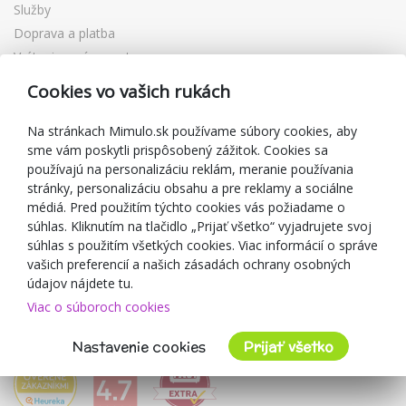
Služby
Doprava a platba
Vrátenie a výmena tovaru
Reklamácia
Cookies vo vašich rukách
Darčekové poukážky
Zľavové kupóny
Na stránkach Mimulo.sk používame súbory cookies, aby
sme vám poskytli prispôsobený zážitok. Cookies sa
Blog
používajú na personalizáciu reklám, meranie používania
O predajcovi
stránky, personalizáciu obsahu a pre reklamy a sociálne
médiá. Pred použitím týchto cookies vás požiadame o
Mimulo.sk
súhlas. Kliknutím na tlačidlo „Prijať všetko“ vyjadrujete svoj
Obchodné podmienky
súhlas s použitím všetkých cookies. Viac informácií o správe
vašich preferencií a našich zásadách ochrany osobných
Ochrana osobných údajov GDPR
údajov nájdete tu.
Kontakty
Viac o súboroch cookies
Spolupracujeme
Hodnotenie zákazníkov
Nastavenie cookies
Prijať všetko