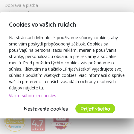
Doprava a platba
Vrátenie a výmena tovaru
Reklamácia
Cookies vo vašich rukách
Darčekové poukážky
Zľavové kupóny
Na stránkach Mimulo.sk používame súbory cookies, aby
sme vám poskytli prispôsobený zážitok. Cookies sa
Blog
používajú na personalizáciu reklám, meranie používania
O predajcovi
stránky, personalizáciu obsahu a pre reklamy a sociálne
médiá. Pred použitím týchto cookies vás požiadame o
Mimulo.sk
súhlas. Kliknutím na tlačidlo „Prijať všetko“ vyjadrujete svoj
Obchodné podmienky
súhlas s použitím všetkých cookies. Viac informácií o správe
vašich preferencií a našich zásadách ochrany osobných
Ochrana osobných údajov GDPR
údajov nájdete tu.
Kontakty
Viac o súboroch cookies
Spolupracujeme
Hodnotenie zákazníkov
Nastavenie cookies
Prijať všetko