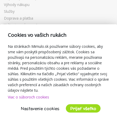
Výhody nákupu
Služby
Doprava a platba
Vrátenie a výmena tovaru
Reklamácia
Cookies vo vašich rukách
Darčekové poukážky
Zľavové kupóny
Na stránkach Mimulo.sk používame súbory cookies, aby
sme vám poskytli prispôsobený zážitok. Cookies sa
Blog
používajú na personalizáciu reklám, meranie používania
O predajcovi
stránky, personalizáciu obsahu a pre reklamy a sociálne
médiá. Pred použitím týchto cookies vás požiadame o
Mimulo.sk
súhlas. Kliknutím na tlačidlo „Prijať všetko“ vyjadrujete svoj
Obchodné podmienky
súhlas s použitím všetkých cookies. Viac informácií o správe
vašich preferencií a našich zásadách ochrany osobných
Ochrana osobných údajov GDPR
údajov nájdete tu.
Kontakty
Viac o súboroch cookies
Spolupracujeme
Hodnotenie zákazníkov
Nastavenie cookies
Prijať všetko