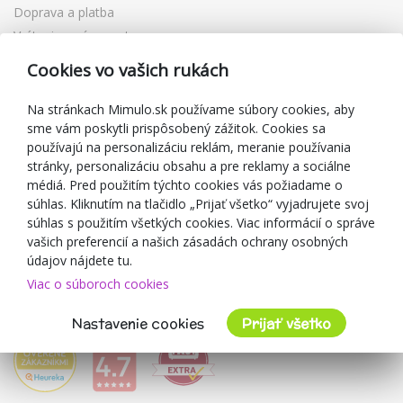
Doprava a platba
Vrátenie a výmena tovaru
Reklamácia
Cookies vo vašich rukách
Darčekové poukážky
Zľavové kupóny
Na stránkach Mimulo.sk používame súbory cookies, aby
sme vám poskytli prispôsobený zážitok. Cookies sa
Blog
používajú na personalizáciu reklám, meranie používania
O predajcovi
stránky, personalizáciu obsahu a pre reklamy a sociálne
médiá. Pred použitím týchto cookies vás požiadame o
Mimulo.sk
súhlas. Kliknutím na tlačidlo „Prijať všetko“ vyjadrujete svoj
Obchodné podmienky
súhlas s použitím všetkých cookies. Viac informácií o správe
vašich preferencií a našich zásadách ochrany osobných
Ochrana osobných údajov GDPR
údajov nájdete tu.
Kontakty
Viac o súboroch cookies
Spolupracujeme
Hodnotenie zákazníkov
Nastavenie cookies
Prijať všetko