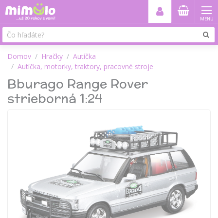
MENU
Domov
Hračky
Autíčka
Autíčka, motorky, traktory, pracovné stroje
Bburago Range Rover
strieborná 1:24