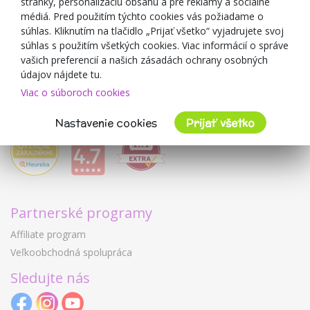
O predajcovi
stránky, personalizáciu obsahu a pre reklamy a sociálne
médiá. Pred použitím týchto cookies vás požiadame o
Mimulo.sk
súhlas. Kliknutím na tlačidlo „Prijať všetko“ vyjadrujete svoj
Obchodné podmienky
súhlas s použitím všetkých cookies. Viac informácií o správe
vašich preferencií a našich zásadách ochrany osobných
Ochrana osobných údajov GDPR
údajov nájdete tu.
Kontakty
Viac o súboroch cookies
Spolupracujeme
Hodnotenie zákazníkov
Nastavenie cookies
Prijať všetko
Partnerské programy
Affiliate program
Veľkoobchodná spolupráca
Sledujte nás