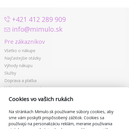
+421 412 289 909
info@mimulo.sk
Pre zákazníkov
Všetko o nákupe
Najčastejšie otázky
Výhody nákupu
Služby
Doprava a platba
Vrátenie a výmena tovaru
Reklamácia
Cookies vo vašich rukách
Darčekové poukážky
Zľavové kupóny
Na stránkach Mimulo.sk používame súbory cookies, aby
sme vám poskytli prispôsobený zážitok. Cookies sa
Blog
používajú na personalizáciu reklám, meranie používania