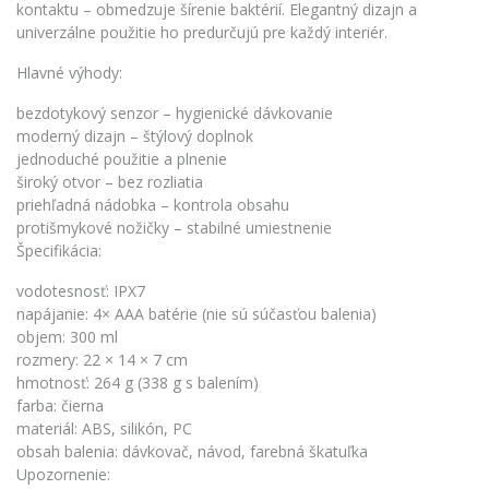
kontaktu – obmedzuje šírenie baktérií. Elegantný dizajn a
univerzálne použitie ho predurčujú pre každý interiér.
Hlavné výhody:
bezdotykový senzor – hygienické dávkovanie
moderný dizajn – štýlový doplnok
jednoduché použitie a plnenie
široký otvor – bez rozliatia
priehľadná nádobka – kontrola obsahu
protišmykové nožičky – stabilné umiestnenie
Špecifikácia:
vodotesnosť: IPX7
napájanie: 4× AAA batérie (nie sú súčasťou balenia)
objem: 300 ml
rozmery: 22 × 14 × 7 cm
hmotnosť: 264 g (338 g s balením)
farba: čierna
materiál: ABS, silikón, PC
obsah balenia: dávkovač, návod, farebná škatuľka
Upozornenie: