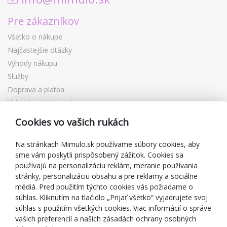
Pre zákazníkov
Všetko o nákupe
Najčastejšie otázky
Výhody nákupu
Služby
Doprava a platba
Vrátenie a výmena tovaru
Reklamácia
Cookies vo vašich rukách
Darčekové poukážky
Zľavové kupóny
Na stránkach Mimulo.sk používame súbory cookies, aby
sme vám poskytli prispôsobený zážitok. Cookies sa
Blog
používajú na personalizáciu reklám, meranie používania
O predajcovi
stránky, personalizáciu obsahu a pre reklamy a sociálne
médiá. Pred použitím týchto cookies vás požiadame o
Mimulo.sk
súhlas. Kliknutím na tlačidlo „Prijať všetko“ vyjadrujete svoj
Obchodné podmienky
súhlas s použitím všetkých cookies. Viac informácií o správe
vašich preferencií a našich zásadách ochrany osobných
Ochrana osobných údajov GDPR