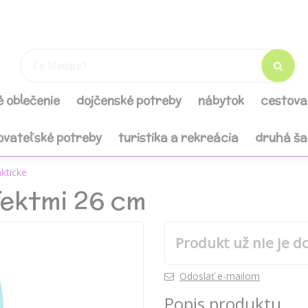
é oblečenie
dojčenské potreby
nábytok
cestova
ovateľské potreby
turistika a rekreácia
druhá š
kticke
fektmi 26 cm
Produkt už nie je d
Odoslať e-mailom
Popis produktu