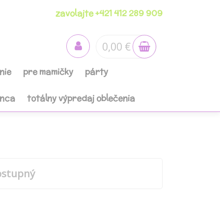
zavolajte +421 412 289 909
0,00 €
nie
pre mamičky
párty
anca
totálny výpredaj oblečenia
ostupný