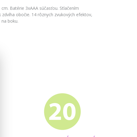
26 cm. Batérie 3xAAA súčasťou. Stlačením
ík zdvíha obočie. 14 rôznych zvukových efektov,
č na boku.