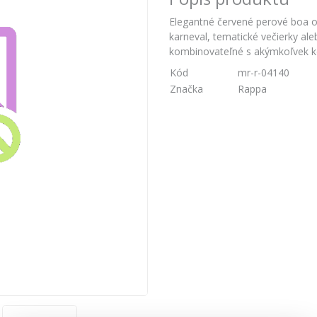
Elegantné červené perové boa o
karneval, tematické večierky al
kombinovateľné s akýmkoľvek 
Kód
mr-r-04140
Značka
Rappa