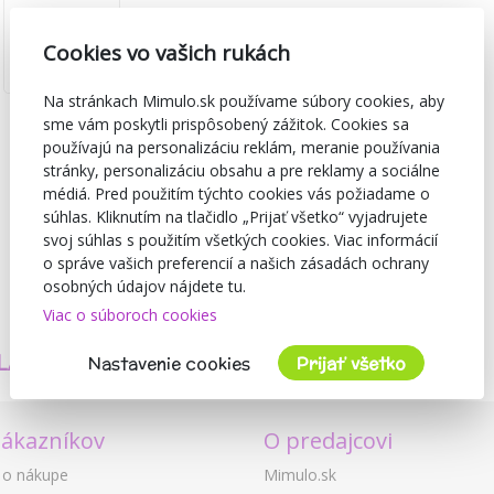
Cookies vo vašich rukách
Na stránkach Mimulo.sk používame súbory cookies, aby
sme vám poskytli prispôsobený zážitok. Cookies sa
používajú na personalizáciu reklám, meranie používania
stránky, personalizáciu obsahu a pre reklamy a sociálne
médiá. Pred použitím týchto cookies vás požiadame o
súhlas. Kliknutím na tlačidlo „Prijať všetko“ vyjadrujete
svoj súhlas s použitím všetkých cookies. Viac informácií
o správe vašich preferencií a našich zásadách ochrany
osobných údajov nájdete tu.
Viac o súboroch cookies
TVORÍME
BEZPEČNOSŤ
LASTNÉ PRODUKTY
A KVALITA
Nastavenie cookies
Prijať všetko
zákazníkov
O predajcovi
 o nákupe
Mimulo.sk