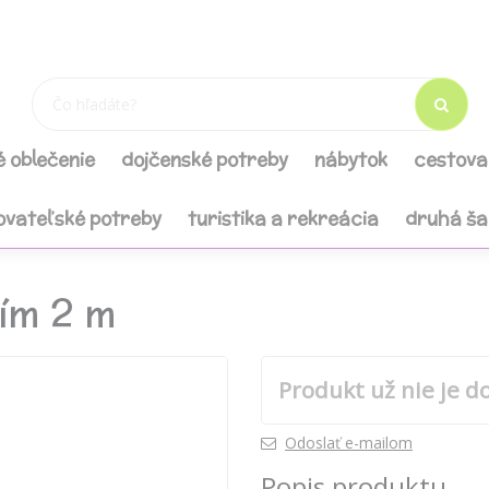
é oblečenie
dojčenské potreby
nábytok
cestova
ovateľské potreby
turistika a rekreácia
druhá š
ím 2 m
Produkt už nie je d
Odoslať e-mailom
Popis produktu