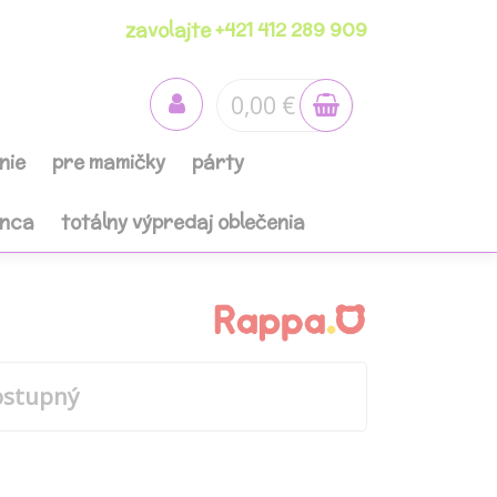
zavolajte +421 412 289 909
0,00 €
nie
pre mamičky
párty
anca
totálny výpredaj oblečenia
ostupný