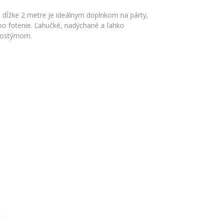
 dĺžke 2 metre je ideálnym doplnkom na párty,
ebo fotenie. Ľahučké, nadýchané a ľahko
kostýmom.