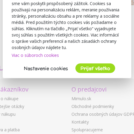
sme vám poskytli prispôsobený zážitok. Cookies sa
používajú na personalizáciu reklám, meranie používania
stránky, personalizáciu obsahu a pre reklamy a sociálne
médiá. Pred použitím týchto cookies vás požiadame o
súhlas. Kliknutím na tlačidlo „Prijať všetko“ vyjadrujete
svoj súhlas s použitím všetkých cookies. Viac informácií
o správe vašich preferencií a našich zásadách ochrany
osobných údajov nájdete tu.
Viac o súboroch cookies
TVORÍME
BEZPEČNOSŤ
LASTNÉ PRODUKTY
A KVALITA
Nastavenie cookies
Prijať všetko
zákazníkov
O predajcovi
 o nákupe
Mimulo.sk
tejšie otázky
Obchodné podmienky
 nákupu
Ochrana osobných údajov GDP
Kontakty
a a platba
Spolupracujeme