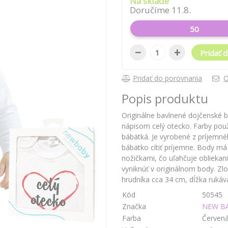
Na sklade
Doručíme 11.8.
50
−
+
Pridať d
Pridať do porovnania
O
Popis produktu
Originálne bavlnené dojčenské
nápisom celý otecko. Farby použi
bábätká. Je vyrobené z príjemné
bábätko cítiť príjemne. Body m
nožičkami, čo uľahčuje oblieka
vyniknúť v originálnom body. Z
hrudníka cca 34 cm, dĺžka rukáv
Kód
50545
Značka
NEW B
Farba
Červen