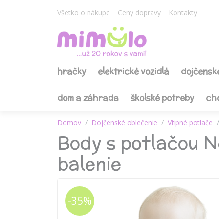
Všetko o nákupe
Ceny dopravy
Kontakty
hračky
elektrické vozidlá
dojčensk
dom a záhrada
školské potreby
ch
Domov
Dojčenské oblečenie
Vtipné potlače
Body s potlačou N
balenie
-35%