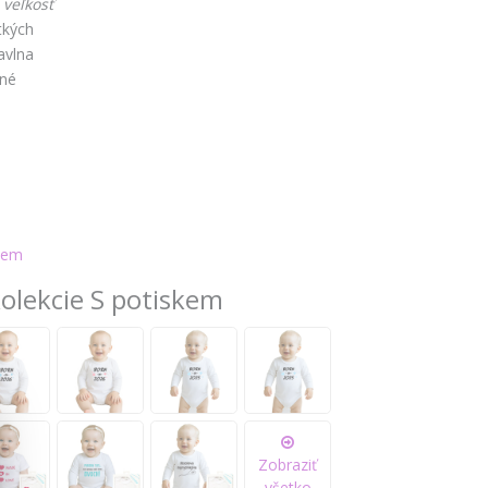
 veľkosť
tkých
avlna
čné
é
kem
kolekcie S potiskem
Zobraziť
všetko