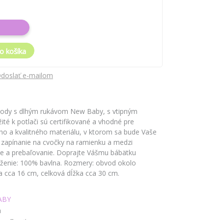
o košíka
doslať e-mailom
 body s dlhým rukávom New Baby, s vtipným
té k potlači sú certifikované a vhodné pre
ho a kvalitného materiálu, v ktorom sa bude Vaše
á zapínanie na cvočky na ramienku a medzi
nie a prebaľovanie. Doprajte Vášmu bábätku
loženie: 100% bavlna. Rozmery: obvod okolo
a cca 16 cm, celková dĺžka cca 30 cm.
ABY
á