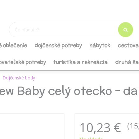
é oblečenie
dojčenské potreby
nábytok
cestova
ovateľské potreby
turistika a rekreácia
druhá š
Dojčenské body
ew Baby celý otecko - d
10,23 €
(15