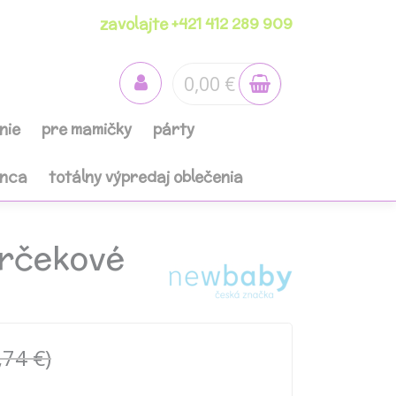
zavolajte +421 412 289 909
0,00 €
nie
pre mamičky
párty
anca
totálny výpredaj oblečenia
arčekové
,74 €)