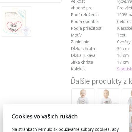
Veľkosť
vyberte
Vhodné pre
Pre vše
Podľa zloženia
100% b
Podľa obdobia
Celoro
Podľa príležitosti
Klasick
Motív
Text
Zapínanie
Cvočky
Dĺžka chrbta
30 cm
Dĺžka rukáva
16 cm
Šírka chrbta
17 cm
Kolekcia
S potis
Ďalšie produkty z 
Cookies vo vašich rukách
Na stránkach Mimulo.sk používame súbory cookies, aby