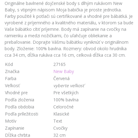
Originálne bavlnené dojčenské body s dlhým rukávom New
Baby, s vtipným nápisom Moja babička je proste jednotka.
Farby použité k potlači sú certifikované a vhodné pre bábätká. Je
vyrobené z príjemného a kvalitného materiálu, v ktorom sa bude
Vaše bábätko cítiť príjemne. Body má zapínanie na cvočky na
ramienku a medzi nožičkami, čo uľahčuje obliekanie a
prebaľovanie. Doprajte Vášmu bábätku vyniknúť v originálnom
body. Zloženie: 100% bavlna. Rozmery: obvod okolo hrudníka
cca 34 cm, dĺžka rukáva cca 16 cm, celková dĺžka cca 30 cm.
Kód
27165
Značka
New Baby
Farba
Červená
Veľkosť
vyberte veľkosť
Vhodné pre
Pre všetkých
Podľa zloženia
100% bavlna
Podľa obdobia
Celoročné
Podľa príležitosti
Klasické
Motív
Text
Zapínanie
Cvočky
Dĺžka chrbta
32 cm