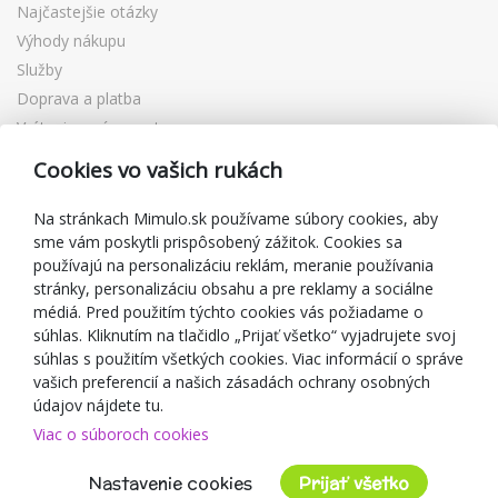
Najčastejšie otázky
Výhody nákupu
Služby
Doprava a platba
Vrátenie a výmena tovaru
Reklamácia
Cookies vo vašich rukách
Darčekové poukážky
Zľavové kupóny
Na stránkach Mimulo.sk používame súbory cookies, aby
sme vám poskytli prispôsobený zážitok. Cookies sa
Blog
používajú na personalizáciu reklám, meranie používania
O predajcovi
stránky, personalizáciu obsahu a pre reklamy a sociálne
médiá. Pred použitím týchto cookies vás požiadame o
Mimulo.sk
súhlas. Kliknutím na tlačidlo „Prijať všetko“ vyjadrujete svoj
Obchodné podmienky
súhlas s použitím všetkých cookies. Viac informácií o správe
vašich preferencií a našich zásadách ochrany osobných
Ochrana osobných údajov GDPR
údajov nájdete tu.
Kontakty
Viac o súboroch cookies
Spolupracujeme
Hodnotenie zákazníkov
Nastavenie cookies
Prijať všetko