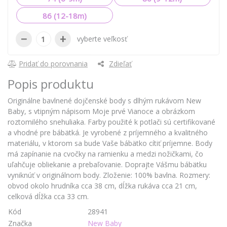
86 (12-18m)
−
+
vyberte veľkosť
Pridať do porovnania
Zdieľať
Popis produktu
Originálne bavlnené dojčenské body s dlhým rukávom New
Baby, s vtipným nápisom Moje prvé Vianoce a obrázkom
roztomilého snehuliaka. Farby použité k potlači sú certifikované
a vhodné pre bábätká. Je vyrobené z príjemného a kvalitného
materiálu, v ktorom sa bude Vaše bábätko cítiť príjemne. Body
má zapínanie na cvočky na ramienku a medzi nožičkami, čo
uľahčuje obliekanie a prebaľovanie. Doprajte Vášmu bábätku
vyniknúť v originálnom body. Zloženie: 100% bavlna. Rozmery:
obvod okolo hrudníka cca 38 cm, dĺžka rukáva cca 21 cm,
celková dĺžka cca 33 cm.
Kód
28941
Značka
New Baby