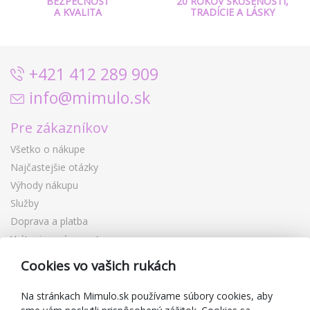
BEZPEČNOSŤ
20 ROKOV SKÚSENOSTÍ,
A KVALITA
TRADÍCIE A LÁSKY
+421 412 289 909
info@mimulo.sk
Pre zákazníkov
Všetko o nákupe
Najčastejšie otázky
Výhody nákupu
Služby
Doprava a platba
Vrátenie a výmena tovaru
Reklamácia
Cookies vo vašich rukách
Darčekové poukážky
Zľavové kupóny
Na stránkach Mimulo.sk používame súbory cookies, aby