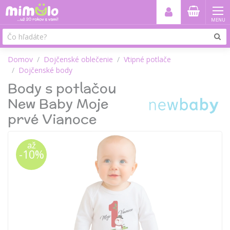
MENU
Domov
Dojčenské oblečenie
Vtipné potlače
Dojčenské body
Body s potlačou
New Baby Moje
prvé Vianoce
až
-10%