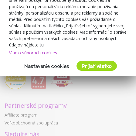
sme vám poskytli prispôsobený zážitok. Cookies sa
Blog
používajú na personalizáciu reklám, meranie používania
O predajcovi
stránky, personalizáciu obsahu a pre reklamy a sociálne
médiá. Pred použitím týchto cookies vás požiadame o
Mimulo.sk
súhlas. Kliknutím na tlačidlo „Prijať všetko“ vyjadrujete svoj
Obchodné podmienky
súhlas s použitím všetkých cookies. Viac informácií o správe
vašich preferencií a našich zásadách ochrany osobných
Ochrana osobných údajov GDPR
údajov nájdete tu.
Kontakty
Viac o súboroch cookies
Spolupracujeme
Hodnotenie zákazníkov
Nastavenie cookies
Prijať všetko
Partnerské programy
Affiliate program
Veľkoobchodná spolupráca
Sledujte nás