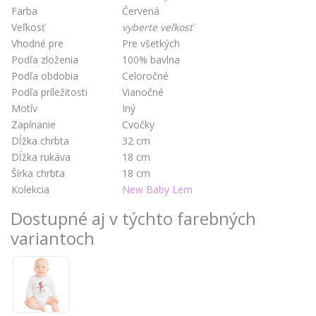
Farba
Červená
Veľkosť
vyberte veľkosť
Vhodné pre
Pre všetkých
Podľa zloženia
100% bavlna
Podľa obdobia
Celoročné
Podľa príležitosti
Vianočné
Motív
Iný
Zapínanie
Cvočky
Dĺžka chrbta
32 cm
Dĺžka rukáva
18 cm
Šírka chrbta
18 cm
Kolekcia
New Baby Lem
Dostupné aj v týchto farebných
variantoch