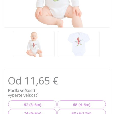
Od 11,65 €
Podľa veľkosti
vyberte veľkosť
62 (3-6m)
68 (4-6m)
74 (6-9m)
80 (9-12m)