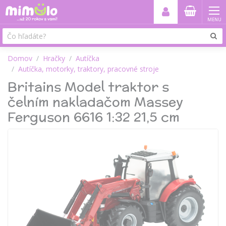
MENU
Domov
Hračky
Autíčka
Autíčka, motorky, traktory, pracovné stroje
Britains Model traktor s
čelním nakladačom Massey
Ferguson 6616 1:32 21,5 cm