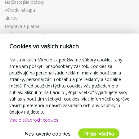
Najčastejšie otázky
Výhody nákupu
Služby
Doprava a platba
Vrátenie a výmena tovaru
Reklamácia
Cookies vo vašich rukách
Darčekové poukážky
Zľavové kupóny
Na stránkach Mimulo.sk používame súbory cookies, aby
sme vám poskytli prispôsobený zážitok. Cookies sa
Blog
používajú na personalizáciu reklám, meranie používania
O predajcovi
stránky, personalizáciu obsahu a pre reklamy a sociálne
médiá. Pred použitím týchto cookies vás požiadame o
Mimulo.sk
súhlas. Kliknutím na tlačidlo „Prijať všetko“ vyjadrujete svoj
Obchodné podmienky
súhlas s použitím všetkých cookies. Viac informácií o správe
vašich preferencií a našich zásadách ochrany osobných
Ochrana osobných údajov GDPR
údajov nájdete tu.
Kontakty
Viac o súboroch cookies
Spolupracujeme
Hodnotenie zákazníkov
Nastavenie cookies
Prijať všetko