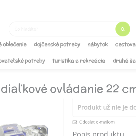
é oblečenie
dojčenské potreby
nábytok
cestova
ovateľské potreby
turistika a rekreácia
druhá š
diaľkové ovládanie 22 c
Produkt už nie je d
Odoslať e-mailom
Popis produktu