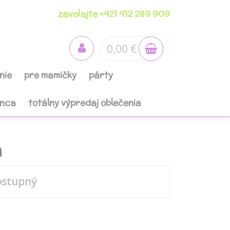
zavolajte +421 412 289 909
0,00 €
nie
pre mamičky
párty
anca
totálny výpredaj oblečenia
m
ostupný