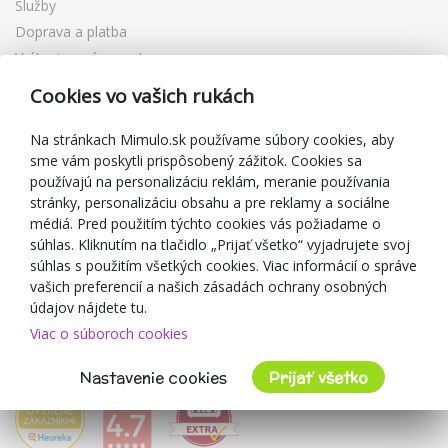
Služby
Doprava a platba
Vrátenie a výmena tovaru
Reklamácia
Cookies vo vašich rukách
Darčekové poukážky
Zľavové kupóny
Na stránkach Mimulo.sk používame súbory cookies, aby
sme vám poskytli prispôsobený zážitok. Cookies sa
Blog
používajú na personalizáciu reklám, meranie používania
O predajcovi
stránky, personalizáciu obsahu a pre reklamy a sociálne
médiá. Pred použitím týchto cookies vás požiadame o
Mimulo.sk
súhlas. Kliknutím na tlačidlo „Prijať všetko“ vyjadrujete svoj
Obchodné podmienky
súhlas s použitím všetkých cookies. Viac informácií o správe
vašich preferencií a našich zásadách ochrany osobných
Ochrana osobných údajov GDPR
údajov nájdete tu.
Kontakty
Viac o súboroch cookies
Spolupracujeme
Hodnotenie zákazníkov
Nastavenie cookies
Prijať všetko