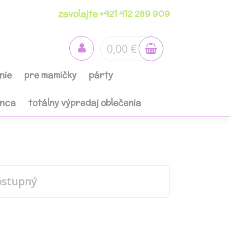
zavolajte +421 412 289 909
0,00 €
nie
pre mamičky
párty
anca
totálny výpredaj oblečenia
m
ostupný