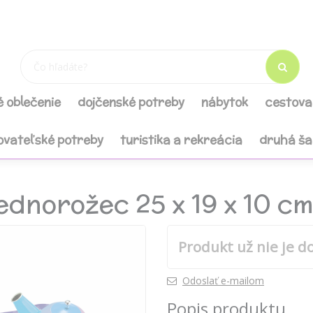
é oblečenie
dojčenské potreby
nábytok
cestova
ovateľské potreby
turistika a rekreácia
druhá š
jednorožec 25 x 19 x 10 c
Produkt už nie je d
Odoslať e-mailom
Popis produktu