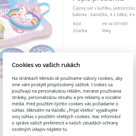
Čajový set v kufríku, jednorože
balenia - kanvička, 4 x šálka, 4 
Kód
mr-w-001681
Značka
Wiky
Cookies vo vašich rukách
Na stránkach Mimulo.sk používame súbory cookies, aby
sme vám poskytli prispôsobený zážitok. Cookies sa
používajú na personalizáciu reklám, meranie používania
stránky, personalizáciu obsahu a pre reklamy a sociálne
médiá. Pred použitím týchto cookies vás požiadame o
súhlas. Kliknutím na tlačidlo „Prijať všetko“ vyjadrujete
svoj súhlas s použitím všetkých cookies. Viac informácií
o správe vašich preferencií a našich zásadách ochrany
osobných údajov nájdete tu.